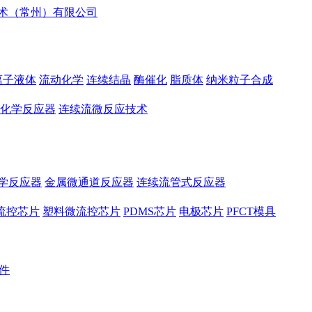
离子液体
流动化学
连续结晶
酶催化
脂质体
纳米粒子合成
化学反应器
连续流微反应技术
学反应器
金属微通道反应器
连续流管式反应器
流控芯片
塑料微流控芯片
PDMS芯片
电极芯片
PFCT模具
件