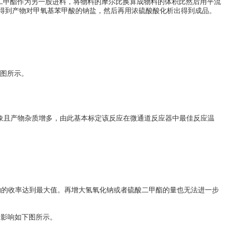
二甲酯作为另一股进料，将物料的摩尔比换算成物料的体积比然后用平流
。得到产物对甲氧基苯甲酸的钠盐，然后再用浓硫酸酸化析出得到成品。
下图所示。
象且产物杂质增多，由此基本标定该反应在微通道反应器中最佳反应温
产物的收率达到最大值。再增大氢氧化钠或者硫酸二甲酯的量也无法进一步
的影响如下图所示。