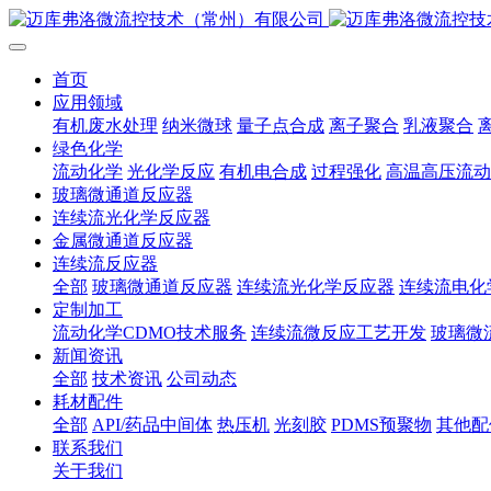
首页
应用领域
有机废水处理
纳米微球
量子点合成
离子聚合
乳液聚合
绿色化学
流动化学
光化学反应
有机电合成
过程强化
高温高压流动
玻璃微通道反应器
连续流光化学反应器
金属微通道反应器
连续流反应器
全部
玻璃微通道反应器
连续流光化学反应器
连续流电化
定制加工
流动化学CDMO技术服务
连续流微反应工艺开发
玻璃微
新闻资讯
全部
技术资讯
公司动态
耗材配件
全部
API/药品中间体
热压机
光刻胶
PDMS预聚物
其他配
联系我们
关于我们