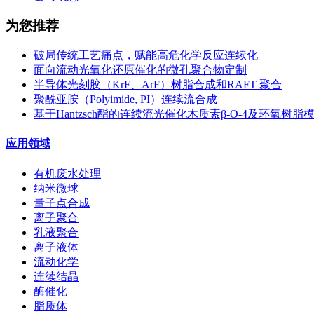
为您推荐
破局传统工艺痛点，赋能高危化学反应连续化
面向流动光氧化还原催化的微孔聚合物定制
半导体光刻胶（KrF、ArF）树脂合成和RAFT 聚合
聚酰亚胺（Polyimide, PI）连续流合成
基于Hantzsch酯的连续流光催化木质素β-O-4及环氧树
应用领域
有机废水处理
纳米微球
量子点合成
离子聚合
乳液聚合
离子液体
流动化学
连续结晶
酶催化
脂质体