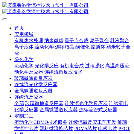
首页
应用领域
有机废水处理
纳米微球
量子点合成
离子聚合
乳液聚合
离子液体
流动化学
连续结晶
酶催化
脂质体
纳米粒子合
成
绿色化学
流动化学
光化学反应
有机电合成
过程强化
高温高压流
动化学反应器
连续流微反应技术
玻璃微通道反应器
连续流光化学反应器
金属微通道反应器
连续流反应器
全部
玻璃微通道反应器
连续流光化学反应器
连续流电
化学反应器
金属微通道反应器
连续流管式反应器
定制加工
流动化学CDMO技术服务
连续流微反应工艺开发
玻璃
微流控芯片
塑料微流控芯片
PDMS芯片
电极芯片
PFCT