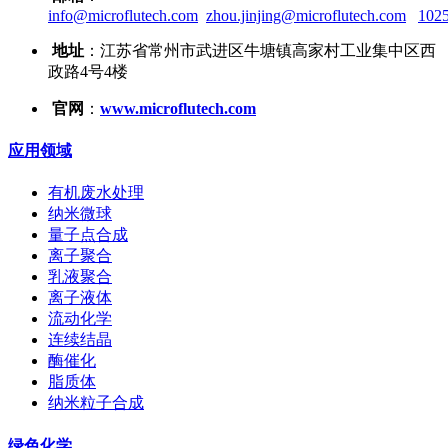
info@microflutech.com
zhou.jinjing@microflutech.com
102
地址
：江苏省常州市武进区牛塘镇高家村工业集中区西
政路4号4楼
官网
：
www.microflutech.com
应用领域
有机废水处理
纳米微球
量子点合成
离子聚合
乳液聚合
离子液体
流动化学
连续结晶
酶催化
脂质体
纳米粒子合成
绿色化学