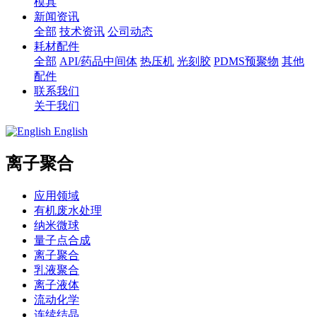
模具
新闻资讯
全部
技术资讯
公司动态
耗材配件
全部
API/药品中间体
热压机
光刻胶
PDMS预聚物
其他
配件
联系我们
关于我们
English
离子聚合
应用领域
有机废水处理
纳米微球
量子点合成
离子聚合
乳液聚合
离子液体
流动化学
连续结晶