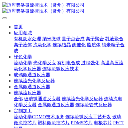
首页
应用领域
有机废水处理
纳米微球
量子点合成
离子聚合
乳液聚合
离子液体
流动化学
连续结晶
酶催化
脂质体
纳米粒子合
成
绿色化学
流动化学
光化学反应
有机电合成
过程强化
高温高压流
动化学反应器
连续流微反应技术
玻璃微通道反应器
连续流光化学反应器
金属微通道反应器
连续流反应器
全部
玻璃微通道反应器
连续流光化学反应器
连续流电
化学反应器
金属微通道反应器
连续流管式反应器
定制加工
流动化学CDMO技术服务
连续流微反应工艺开发
玻璃
微流控芯片
塑料微流控芯片
PDMS芯片
电极芯片
PFCT