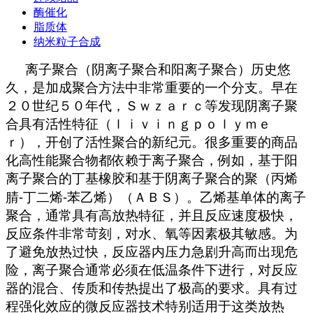
酶催化
脂质体
纳米粒子合成
离子聚合（阴离子聚合和阳离子聚合）历史悠
久，是加成聚合方法中非常重要的一个分支。早在
２０世纪５０年代，Ｓｗｚａｒｃ等发现阴离子聚
合具有活性特征（ｌｉｖｉｎｇｐｏｌｙｍｅ
ｒ），开创了活性聚合的新纪元。很多重要的商品
化高性能聚合物都依赖于离子聚合，例如，基于阳
离子聚合的丁基橡胶和基于阴离子聚合的聚（丙烯
腈
⁃丁二烯⁃苯乙烯）（ＡＢＳ）。乙烯基单体的离子
聚合，通常具有高放热特征，并且反应速度极快，
反应条件非常苛刻，对水、氧等因素极其敏感。为
了避免放热过快，反应器内压力急剧升高而出现危
险，离子聚合通常必须在低温条件下进行，对反应
器的混合、传质和传热提出了极高的要求。具有过
程强化效应的微反应器技术特别适用于这类放热