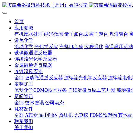
首页
应用领域
有机废水处理
纳米微球
量子点合成
离子聚合
乳液聚合
绿色化学
流动化学
光化学反应
有机电合成
过程强化
高温高压流动
玻璃微通道反应器
连续流光化学反应器
金属微通道反应器
连续流反应器
全部
玻璃微通道反应器
连续流光化学反应器
连续流电化
定制加工
流动化学CDMO技术服务
连续流微反应工艺开发
玻璃微
新闻资讯
全部
技术资讯
公司动态
耗材配件
全部
API/药品中间体
热压机
光刻胶
PDMS预聚物
其他配
联系我们
关于我们