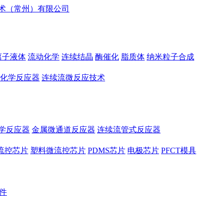
离子液体
流动化学
连续结晶
酶催化
脂质体
纳米粒子合成
化学反应器
连续流微反应技术
学反应器
金属微通道反应器
连续流管式反应器
流控芯片
塑料微流控芯片
PDMS芯片
电极芯片
PFCT模具
件