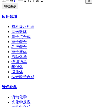
上一页
1
下一页
转至第
加载更多
应用领域
有机废水处理
纳米微球
量子点合成
离子聚合
乳液聚合
离子液体
流动化学
连续结晶
酶催化
脂质体
纳米粒子合成
绿色化学
流动化学
光化学反应