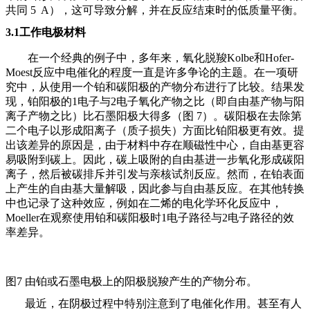
共同 5 A），这可导致分解，并在反应结束时的低质量平衡。
3.1工作电极材料
在一个经典的例子中，多年来，氧化脱羧
Kolbe和Hofer-
Moest反应中电催化的程度一直是许多争论的主题。在一项研
究中，从使用一个铂和碳阳极的产物分布进行了比较。结果发
现，铂阳极的1电子与2电子氧化产物之比（即自由基产物与阳
离子产物之比）比石墨阳极大得多（图 7）。碳阳极在去除第
二个电子以形成阳离子（质子损失）方面比铂阳极更有效。提
出该差异的原因是，由于材料中存在顺磁性中心，自由基更容
易吸附到碳上。因此，碳上吸附的自由基进一步氧化形成碳阳
离子，然后被碳排斥并引发与亲核试剂反应。然而，在铂表面
上产生的自由基大量解吸，因此参与自由基反应。在其他转换
中也记录了这种效应，例如在二烯的电化学环化反应中，
Moeller在观察使用铂和碳阳极时1电子路径与2电子路径的效
率差异。
图
7 由铂或石墨电极上的阳极脱羧产生的产物分布。
最近，在阴极过程中特别注意到了电催化作用。甚至有人