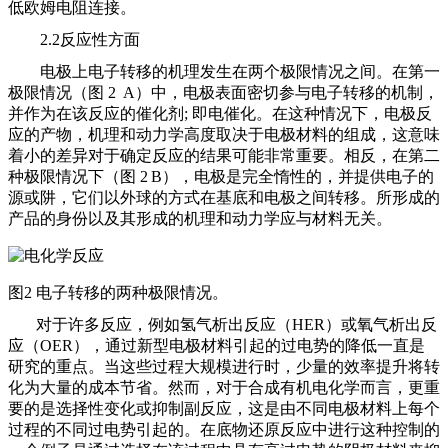
低欧姆电阻连接。
2.2反应性方面
电极上电子转移的机理发生在两个极限情况之间。在第一
极限情况（图
2 A）中，电极表面密切参与电子转移的机制，
并作为在该反应的催化剂; 即电催化。在这种情况下，电极反
应的产物，机理和动力学高度取决于电极材料的组成，这意味
着小的差异对于确定反应的结果可能非常重要。相反，在第二
种极限情况下（图 2 B），电极是完全惰性的，并提供电子的
源或阱，它们以外球的方式在基底和电极之间转移。所形成的
产品的身份以及其形成的机理和动力学应与材料无关。
图
2 电子转移的两种极限情况。
对于许多反应，例如氢气析出反应（
HER）或氧气析出反
应（OER），通过新型电极材料引起的过电势的降低一直是
研究的重点。当这些过程大规模进行时，少量的效率提升将转
化为大量的成本节省。然而，对于合成有机电化学而言，更重
要的是选择性变化或抑制副反应，这是由不同电极材料上每个
过程的不同过电势引起的。在底物还原反应中进行这种控制的