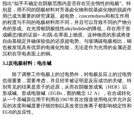
指出
“似乎不确定在阴极范围内是否存在完全惰性的电极”。特
别是，用不同的阴极材料对芳基卤化物和烷基卤化物的脱卤作
用已成为重要的研究课题。超电势，concertedness和相互作用
的程度与不同的电极材料而不同，并且可以导致不同的产物分
布的形成。在光滑银阴极线性alkyliodides的降低，存在用于形
成瞬态[银的证据+ -R]我-在界面上物质。这种物质的形成将使
自由基稳定并确保较低的还原超电势。与玻璃碳电极相比，铜
也被发现具有优异的电催化性能，无论是作为光滑的金属还是
沉积在导电表面上的铜。
3.2反电极材料：电生碱
除了调整工作电极上的过电势外，对电极反应上的过电势
也很重要，需要考虑，并且经常被证明是反应成功的关键。特
别常见的结果是质子的还原，从而在阴极形成氢（
HER）以
形成碱。形成电致碱（EGBs，图的概念 12 A），在合成转化
从一个亲碱原位用于利用在1967年首次报道使用电化学允许反
应的浓度和碱度要仔细控制以及改变抗衡离子都影响稳定性和
EGB的反应性。