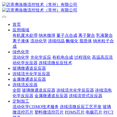
首页
应用领域
有机废水处理
纳米微球
量子点合成
离子聚合
乳液聚合
离子液体
流动化学
连续结晶
酶催化
脂质体
纳米粒子合
成
绿色化学
流动化学
光化学反应
有机电合成
过程强化
高温高压流
动化学反应器
连续流微反应技术
玻璃微通道反应器
连续流光化学反应器
金属微通道反应器
连续流反应器
全部
玻璃微通道反应器
连续流光化学反应器
连续流电
化学反应器
金属微通道反应器
连续流管式反应器
定制加工
流动化学CDMO技术服务
连续流微反应工艺开发
玻璃
微流控芯片
塑料微流控芯片
PDMS芯片
电极芯片
PFCT