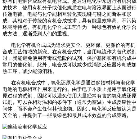
称有机电解合成或有机电合成。是通过电化学来进行有机合成
的技术，使用有机分子或催化媒质在电与溶液界面上从而进行
传递电荷、电能与化学能相互转化实现键与键之间断裂和形
成。其相对于传统的有机合成技术，具有能量效率高、不污染
环境等特点。有机电化学合成工艺作为一种绿色有效的化学合
成方法，逐渐受到人们的重视。
电化学有机合成成为追求更安全、更环保、更廉价的有机
合成工艺领域的新宠。在有机合成中，当用电流作为替代试剂
时，就能避免使用有毒或危险的试剂、保护基团和有机合成中
常用的催化剂。此外，电合成可以减少或消除反应器冷却或加
热工序，减少能源消耗。
在有机电合成中，氧化还原化学是通过起始材料与电化学
电池的电极相互作用来进行的。由于电子本质上是用于氧化还
原过程的试剂，因此可以避免使用大量经常有害的氧化或还原
试剂。可以在相对温和的条件下（通常为室温）生成反应性中
间体，而不会产生任何其他废物。因此，电化学反应被认为是
安全的，并提供了一些最绿色和最具成本效益的合成策略。