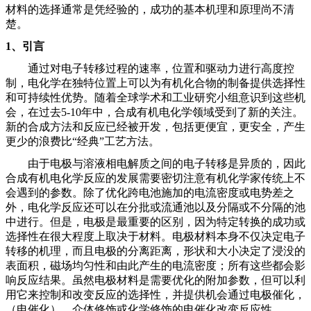
材料的选择通常是凭经验的，成功的基本机理和原理尚不清
楚。
1、引言
通过对电子转移过程的速率，位置和驱动力进行高度控
制，电化学在独特位置上可以为有机化合物的制备提供选择性
和可持续性优势。随着全球学术和工业研究小组意识到这些机
会，在过去
5-10年中，合成有机电化学领域受到了新的关注。
新的合成方法和反应已经被开发，包括更便宜，更安全，产生
更少的浪费比“经典”工艺方法。
由于电极与溶液相电解质之间的电子转移是异质的，因此
合成有机电化学反应的发展需要密切注意有机化学家传统上不
会遇到的参数。除了优化跨电池施加的电流密度或电势差之
外，电化学反应还可以在分批或流通池以及分隔或不分隔的池
中进行。但是，电极是最重要的区别，因为特定转换的成功或
选择性在很大程度上取决于材料。电极材料本身不仅决定电子
转移的机理，而且电极的分离距离，形状和大小决定了浸没的
表面积，磁场均匀性和由此产生的电流密度；所有这些都会影
响反应结果。虽然电极材料是需要优化的附加参数，但可以利
用它来控制和改变反应的选择性，并提供机会通过电极催化，
（电催化），介体修饰或化学修饰的电催化改变反应性。