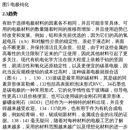
图
5 电极钝化
2.3趋势
有助于选择电极材料的因素各不相同，并且可能非常具体。可
用的电极材料的数量随着时间的推移而增加，并且使用趋势已
经改变和发展。例如，铅和汞先前优选的，因为它们的高的氢
超电压（
η ħ）和对酸性介质的稳定性。汞处于液态时，表面
会不断更新，并保持清洁且无杂质。但是，由于对这些金属的
高毒性的关注限制了近来的广泛使用，因此其他材料引起了更
多关注。现代有机电化学方法在很大程度上依赖于铂的坚固
性，易清洁性和氧化还原稳定性，以及更便宜的碳基电极，因
此当反应规模使铂的成本过高时，这种碳基电极就很合适
（图 6）。）。130，131玻碳是最常用的碳材料，其是碳的同
素异形体富勒烯，132包括高表面积泡沫形式RVC。34石墨也
是碳电极的一种常用形式，它的化学惰性低于玻璃碳，但导电
性更高133且价格便宜。也可以使用碳的金刚石同素异形体，
掺硼金刚石（BDD）已经作为一种独特的材料出现，并且变
得越来越受欢迎。134 - 137此外，也有用于作为有机合成电
极，例如铅青铜，钽，铌或钼新材料，金属或合金的出现的证
据。138 - 141 毫无疑问，随着对每种材料的电极工艺的了解
越来越多，采用的材料范围越来越广以及理想化材料的进一步