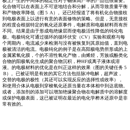
极上产生的中间体的稳定性对于确保高产率的产品也很重要。
化合物可以在表面上不可逆地结合和分解，从而导致质量平衡
和产物收率降低（图
5 A）。还已经报道了将有机化合物接枝
到电极表面上以进行有意的表面修饰的策略。但是，无意接枝
的程度会根据特定的氧化还原事件，电解质和电极材料而有所
不同。结果是由于形成电绝缘层而使电极活性降低的钝化电
极。电极钝化可通过循环的循环伏安（CV）实验和观察与每
个周期内，电流减少来检测与没有被恢复到其原始值，直到电
极被清洁的电流。电极钝化的例子是在高阳极电势所形成的上
金属紧氧化膜，个的不溶性氧化产物，由烯烃，芳族或酚类化
合物的阳极氧化生成的聚合物沉积，种HF或离子液体或溶
液。的电极材料的优化是在纠正这样的效果（图的关键任务 5
B）。已被证明是有效的其它方法包括脉冲电解，超声波，
交替的电极的极性（其还可以实现反应的选择性或收率），
和使用介体从电极到穿梭氧化还原当量在本体相中到达底物。
或者，添加剂的添加可以增加绝缘聚合物在电解质中的溶解度
或保护电极表面，这已被证明在最近的电化学桦木还原中是非
常有效的。