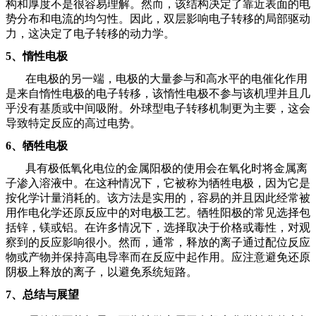
构和厚度不是很容易理解。然而，该结构决定了靠近表面的电
势分布和电流的均匀性。因此，双层影响电子转移的局部驱动
力，这决定了电子转移的动力学。
5、
惰性电极
在电极的另一端，电极的大量参与和高水平的电催化作用
是来自惰性电极的电子转移，该惰性电极不参与该机理并且几
乎没有基质或中间吸附。外球型电子转移机制更为主要，这会
导致特定反应的高过电势。
6、
牺牲电极
具有极低氧化电位的金属阳极的使用会在氧化时将金属离
子渗入溶液中。在这种情况下，它被称为牺牲电极，因为它是
按化学计量消耗的。该方法是实用的，容易的并且因此经常被
用作电化学还原反应中的对电极工艺。牺牲阳极的常见选择包
括锌，镁或铝。在许多情况下，选择取决于价格或毒性，对观
察到的反应影响很小。然而，通常，释放的离子通过配位反应
物或产物并保持高电导率而在反应中起作用。应注意避免还原
阴极上释放的离子，以避免系统短路。
7、
总结与展望