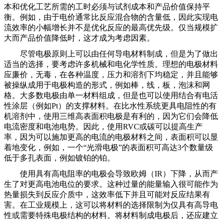
本和优化工艺所需的工时必须与试剂成本和产品价值保持平
衡。例如，由于电价通常比反应混合物的含量低，因此实现电
流效率的小幅增长并不是优化反应的最高优先级。仅当规模扩
大而产品价值降低时，这才成为考虑因素。
尽管电极原则上可以由任何导电材料制成，但是为了做出
适当的选择，要考虑许多机械和电化学性质。理想的电极材料
应廉价，无毒，在各种温度，压力和溶剂下均稳定，并且能够
被操纵成用于电极构造的形式，例如棒，线，板，泡沫和网
格。大多数电极由单一材料组成，但是也可以使用结合有电活
性涂层（例如
Pt）的支撑材料。在比水性系统更具电阻性的有
机溶剂中，使用三维高表面积电极是有利的，因为它们会降低
电流密度和电池电势。因此，使用RVC或碳可以提高生产
率，因为可以施加更高的电流的电极材料之间，表面积可以显
着地变化，例如，一个“光滑电极”的表面积可高达3个数量级
低于多孔表面，例如镀铂的铂。
使用具有高电阻率的电极会导致欧姆（
IR）下降，从而产
生了对更高电池电位的要求。这种过量的能量输入很可能作为
热量损失到反应介质中，这效率低下并且可能对反应结果有
害。在工业规模上，这可以将材料的选择限制为仅具有高导电
性或需要特殊电极结构的材料。将材料制成电极后，还应建立