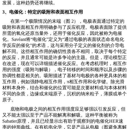
发展，这种趋势还将继续。
3
、
电催化：特定的吸附和表面相互作用
在第一个极限情况的末端（图
2），电极表面通过特定的
吸附和表面相互作用明确参与了反应机理。电极表面除了提供
所需的氧化还原当量外，还用于催化反应，因此被称为电催
化。Savéant将“电催化”定义为“通过电极的表面状态命名电化
学反应的催化”的术语，这与采用分子定义的催化剂的介导电
解不同。这些相互作用的确切性质各不相同，取决于每个特定
的反应，并且通常可能是许多争论的主题。但是，理论模型正
在改进，现在可以详细描述催化反应。在考虑机理时，相互作
用的强度（吸附与解吸），电子转移的时间和顺序以及步骤的
协调性都是相关的。吸附描述了基材与电极的各种更具体的相
互作用，例如强静电相互作用，π相互作用和化学键。除光滑
材料本身外，结合和催化的位置可能是次要材料或与本体材料
不同的杂质，边缘或末端原子，沉积的纳米粒子，薄膜或单个
原子。
底物和电极之间的相互作用强度应足够强以引发反应，但
又不能太强以至于产品不能解离和解吸。这种平衡被称为
Sabatier原理，并且已经显示出有助于观察到的电催化HER速
率的钟形曲线。在有机电化学，它是产品从电极（图避免离解