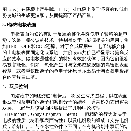
图
12 A）在阴极上产生碱。B–D）对电极上质子还原的过低电
势使碱的生成更温和，从而提高了产品产量。
3.3修饰电极表面
电极表面的修饰有助于反应的催化并降低电子转移的超电
势，这是一项公认的技术，特别是对于与能源相关的应用，例
如
HER，OER和CO 2还原。对于合成应用中，电子转移介体
的上电极表面固定化或系链，共价或非共价已经显示出提高反
应的效率。碳电极是催化剂的特别有效的载体，因为它们很容
易被官能化。例如，氧化产生可与之形成酰胺键的高密度表面
羧基，或者重氮阳离子的单电子还原显示出易于与石墨电极结
合的芳烃自由基。
4
、
双层控制
向溶液中的电极施加电势后，将发生有序过程，以在表面
形成带相反电荷的离子和溶剂分子的结构，通常称为亥姆霍兹
双层。已经针对该界面区域提出了几种理论模型
（
Helmholtz，Gouy-Chapman，Stern），但精确的行为取决于
电极的性质（材料和表面特性）以及电解质的组成（支持电解
质，溶剂）。21与在水性条件下不同，在有机溶剂中双层的结