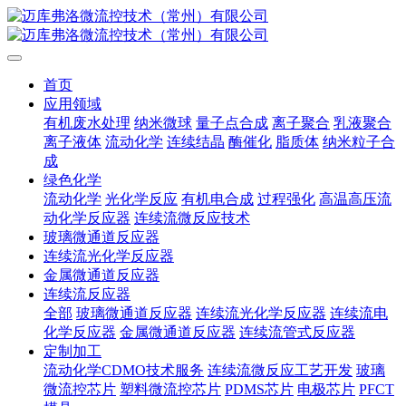
首页
应用领域
有机废水处理
纳米微球
量子点合成
离子聚合
乳液聚合
离子液体
流动化学
连续结晶
酶催化
脂质体
纳米粒子合
成
绿色化学
流动化学
光化学反应
有机电合成
过程强化
高温高压流
动化学反应器
连续流微反应技术
玻璃微通道反应器
连续流光化学反应器
金属微通道反应器
连续流反应器
全部
玻璃微通道反应器
连续流光化学反应器
连续流电
化学反应器
金属微通道反应器
连续流管式反应器
定制加工
流动化学CDMO技术服务
连续流微反应工艺开发
玻璃
微流控芯片
塑料微流控芯片
PDMS芯片
电极芯片
PFCT