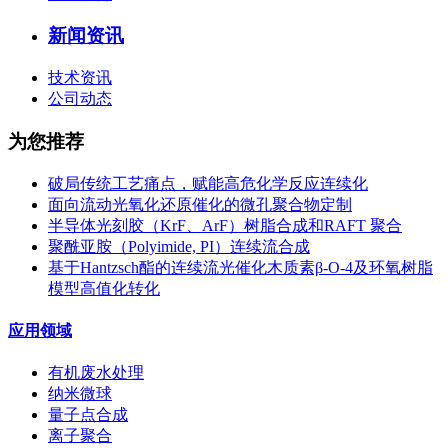
新闻资讯
技术资讯
公司动态
为您推荐
破局传统工艺痛点，赋能高危化学反应连续化
面向流动光氧化还原催化的微孔聚合物定制
半导体光刻胶（KrF、ArF）树脂合成和RAFT 聚合
聚酰亚胺（Polyimide, PI）连续流合成
基于Hantzsch酯的连续流光催化木质素β-O-4及环氧树脂
模型高值化转化
应用领域
有机废水处理
纳米微球
量子点合成
离子聚合