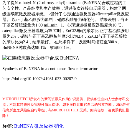
为了提
N-n-butyl-N-(2-nitroxy-ethyl)nitramine (BuNENA)合成过程的工
艺安全性、产品纯度和生产效率，通过依次连接自反应器，构建了两
级连续流微反应器系统。 -设计了心形通道微反应器和caterpillar微反应
器。 以正丁基乙醇胺为原料，硝酸和醋酐为硝化剂。 结果表明，当正
丁基乙醇胺流量为1.00 mL.min− 1、心形通道微反应器温度为10 ℃、
caterpillar微反应器温度为35 ℃时，ZnCl2与n的摩尔比 正丁基乙醇胺用
量为2%，硝酸与正丁基乙醇胺的摩尔比为2.4，ZnCl2与正丁基乙醇胺
的摩尔比为2.4，结果最好。 在此条件下，反应时间缩短至300 s，
BuNENA纯度高达98.1%，收率87.1%。
Synthesis of BuNENA in a continuous flow microreactor
https://doi.org/10.1007/s41981-023-00287-9
MICROFLUTECH所发布的新闻资讯只作为知识提供，仅供各位业内人士参考和交
流，不对其精确性及完整性做出保证。您不应以此取代自己的独立判断，因此任何
信息所生之风险应自行承担，与MICROFLUTECH无关。如有侵权，请联系我们删
除！
标签:
BuNENA
微反应器
硝化