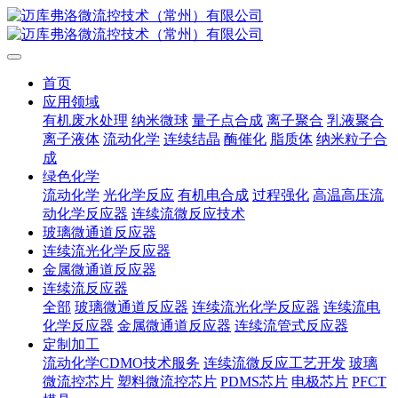
首页
应用领域
有机废水处理
纳米微球
量子点合成
离子聚合
乳液聚合
离子液体
流动化学
连续结晶
酶催化
脂质体
纳米粒子合
成
绿色化学
流动化学
光化学反应
有机电合成
过程强化
高温高压流
动化学反应器
连续流微反应技术
玻璃微通道反应器
连续流光化学反应器
金属微通道反应器
连续流反应器
全部
玻璃微通道反应器
连续流光化学反应器
连续流电
化学反应器
金属微通道反应器
连续流管式反应器
定制加工
流动化学CDMO技术服务
连续流微反应工艺开发
玻璃
微流控芯片
塑料微流控芯片
PDMS芯片
电极芯片
PFCT