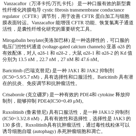
Vanzacaftor
（万泽卡托
/
万扎卡托）
是一种口服有效的新型囊
性纤维化跨膜电导 cystic fibrosis transmembrane conductance
regulator（CFTR）调节剂，用于改善 CFTR 蛋白加工与细胞
膜表面转运。Vanzacaftor 能增强 CFTR 功能、恢复氯离子通道
活性，是囊性纤维化研究的重要研究工具。
Mirogabalin besylate
(美洛加巴林)
是一种选择性的，可口服的
电压门控性钙通道
(voltage-gated calcium channels) 亚基 α2δ 的
有效配体，对人 α2δ-1 和 α2δ-2，大鼠 α2δ-1 和 α2δ-2 的 Kd 值
分别为 13.5 nM，22.7 nM，27 nM 和 47.6 nM。
Baricitinib (巴瑞克替尼) 是一种 JAK1 和 JAK2 抑制剂
(IC50=5.9/5.7 nM)，具有选择性和口服活性。Baricitinib 具有潜
在的抗炎、免疫调节和抗肿瘤活性。
Crisaborole (克立硼罗) 是一种有效的 PDE4和 cytokine 释放抑
制剂，能够抑制 PDE4(IC50=0.49 μM)。
Ruxolitinib (鲁索替尼)
具有口服活性
，
是一种
JAK1/2 抑制剂
(IC50=3.3/2.8 nM)，具有有效性和选择性
，选择性是
JAK3 的
130 多倍
。
Ruxolitinib具有抗肿瘤活性，
通过毒性线粒体
可以
诱导细胞自噬
(autophagy) 杀死肿瘤细胞
和凋亡。