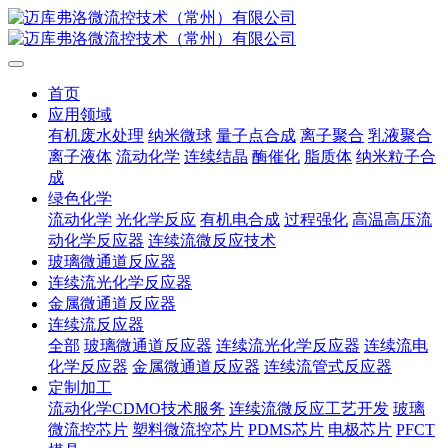
首页
应用领域
有机废水处理
纳米微球
量子点合成
离子聚合
乳液聚合
离子液体
流动化学
连续结晶
酶催化
脂质体
纳米粒子合
成
绿色化学
流动化学
光化学反应
有机电合成
过程强化
高温高压流
动化学反应器
连续流微反应技术
玻璃微通道反应器
连续流光化学反应器
金属微通道反应器
连续流反应器
全部
玻璃微通道反应器
连续流光化学反应器
连续流电
化学反应器
金属微通道反应器
连续流管式反应器
定制加工
流动化学CDMO技术服务
连续流微反应工艺开发
玻璃
微流控芯片
塑料微流控芯片
PDMS芯片
电极芯片
PFCT