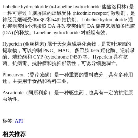
Lobeline hydrochloride (α-Lobeline hydrochloride
盐酸洛贝林
) 是
一种可穿过血脑屏障的烟碱受体 (nicotinic receptor) 激动剂
，
是
神经元烟碱受体
α3β2和α4β2拮抗剂
。
Lobeline hydrochloride 通
过抑制突触小泡摄取 DA 并改变突触前 DA 储存来增加多巴胺
(DA) 的释放。Lobeline hydrochloride 对戒烟有效。
Hypericin (金丝桃素) 属于天然蒽醌类化合物，是贯叶连翘的
提取物，可以抑制 PKC、MAO、多巴胺-beta-羟化酶、逆转录
酶、端粒酶和 CYP
(cytochrome P450)
等。
Hypericin 具有抗
菌、抗病毒、抗肿瘤和抗抑郁活性
，可诱导细胞凋亡。
P
inocarvon
（
香芹蒎酮
）
是一种重要的香料成分，具有多种用
途，主要用于食品和香料工业。
Ascaridole
（阿斯利多）
是一种驱虫药，也具有一定的抗疟原
虫活性。
标签:
API
相关推荐