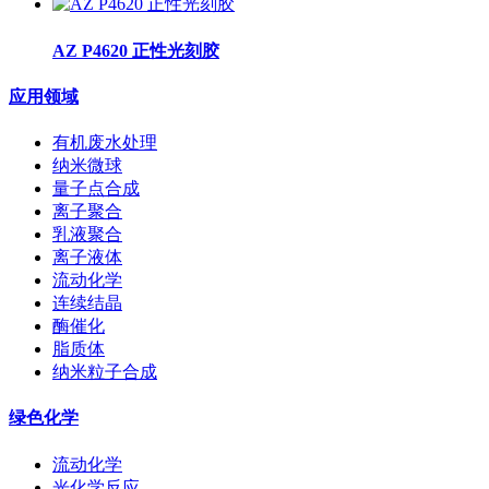
AZ P4620 正性光刻胶
应用领域
有机废水处理
纳米微球
量子点合成
离子聚合
乳液聚合
离子液体
流动化学
连续结晶
酶催化
脂质体
纳米粒子合成
绿色化学
流动化学
光化学反应