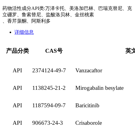
药物活性成分API类:万泽卡托、美洛加巴林、巴瑞克替尼、克
立硼罗、鲁索替尼、盐酸洛贝林、金丝桃素
、香芹蒎酮、阿斯利多
详细信息
产品分类
CAS
号
英
API
2374124-49-7
Vanzacaftor
API
1138245-21-2
Mirogabalin
besylate
API
1187594-09-7
Baricitinib
API
906673-24-3
Crisaborole