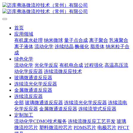
首页
应用领域
有机废水处理
纳米微球
量子点合成
离子聚合
乳液聚合
离子液体
流动化学
连续结晶
酶催化
脂质体
纳米粒子合
成
绿色化学
流动化学
光化学反应
有机电合成
过程强化
高温高压流
动化学反应器
连续流微反应技术
玻璃微通道反应器
连续流光化学反应器
金属微通道反应器
连续流反应器
全部
玻璃微通道反应器
连续流光化学反应器
连续流电
化学反应器
金属微通道反应器
连续流管式反应器
定制加工
流动化学CDMO技术服务
连续流微反应工艺开发
玻璃
微流控芯片
塑料微流控芯片
PDMS芯片
电极芯片
PFCT