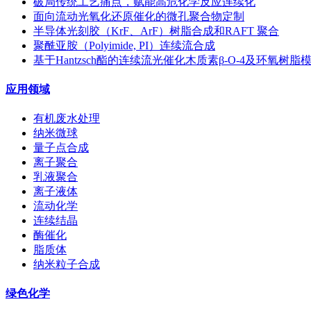
破局传统工艺痛点，赋能高危化学反应连续化
面向流动光氧化还原催化的微孔聚合物定制
半导体光刻胶（KrF、ArF）树脂合成和RAFT 聚合
聚酰亚胺（Polyimide, PI）连续流合成
基于Hantzsch酯的连续流光催化木质素β-O-4及环氧树
应用领域
有机废水处理
纳米微球
量子点合成
离子聚合
乳液聚合
离子液体
流动化学
连续结晶
酶催化
脂质体
纳米粒子合成
绿色化学