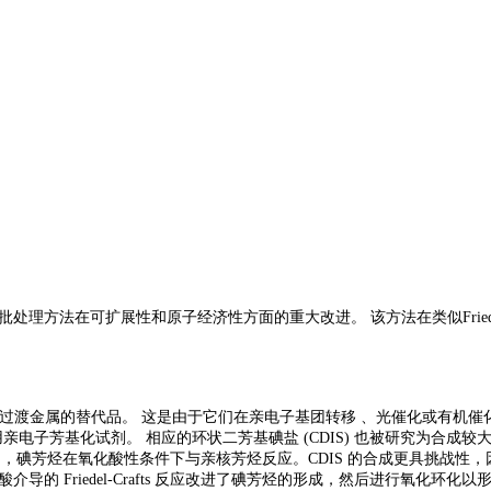
批处理方法在可扩展性和原子经济性方面的重大改进。
该方法在类似
Fr
危险过渡金属的替代品。 这是由于它们在亲电子基团转移 、光催化或有机催
用亲电子芳基化试剂。 相应的环状二芳基碘盐 (CDIS) 也被研究为合
程中，碘芳烃在氧化酸性条件下与亲核芳烃反应。CDIS 的合成更具挑战
d 酸介导的 Friedel-Crafts 反应改进了碘芳烃的形成，然后进行氧化环