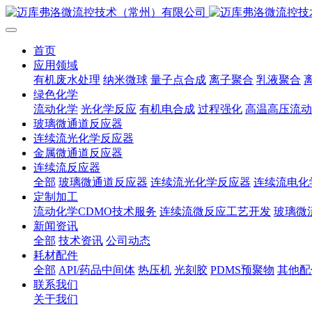
首页
应用领域
有机废水处理
纳米微球
量子点合成
离子聚合
乳液聚合
绿色化学
流动化学
光化学反应
有机电合成
过程强化
高温高压流动
玻璃微通道反应器
连续流光化学反应器
金属微通道反应器
连续流反应器
全部
玻璃微通道反应器
连续流光化学反应器
连续流电化
定制加工
流动化学CDMO技术服务
连续流微反应工艺开发
玻璃微
新闻资讯
全部
技术资讯
公司动态
耗材配件
全部
API/药品中间体
热压机
光刻胶
PDMS预聚物
其他配
联系我们
关于我们