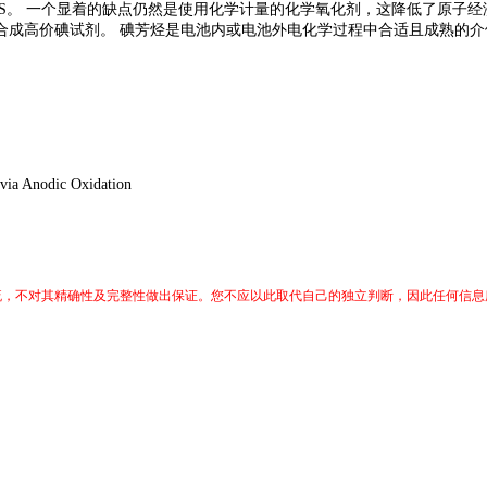
DIS。 一个显着的缺点仍然是使用化学计量的化学氧化剂，这降低了原子
合成高价碘试剂。 碘芳烃是电池内或电池外电化学过程中合适且成熟的介
via Anodic Oxidation
交流，不对其精确性及完整性做出保证。您不应以此取代自己的独立判断，因此任何信息所