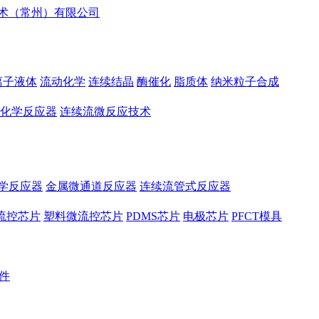
离子液体
流动化学
连续结晶
酶催化
脂质体
纳米粒子合成
化学反应器
连续流微反应技术
学反应器
金属微通道反应器
连续流管式反应器
流控芯片
塑料微流控芯片
PDMS芯片
电极芯片
PFCT模具
件