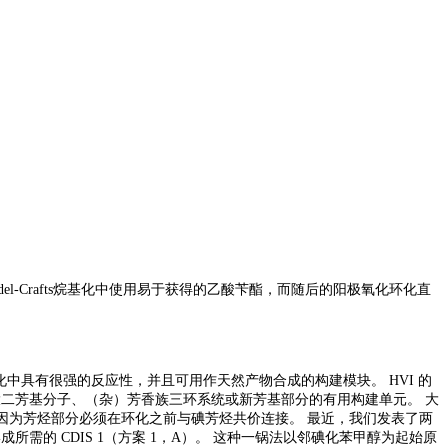
iedel-Crafts烷基化中使用易于获得的乙酸苄酯，而随后的阳极氧化环化直
化中具有很强的反应性，并且可用作天然产物合成的构建模块。 HVI 的
成较大二芳基分子、（杂）芳香族三环系统或新芳基部分的有用构建单元。 大
性，因为芳烃部分必须在环化之前与碘芳烃共价连接。 最近，我们发表了两
化以形成所需的 CDIS 1（方案 1，A）。 这种一锅法以邻碘化苯甲醇为起始原