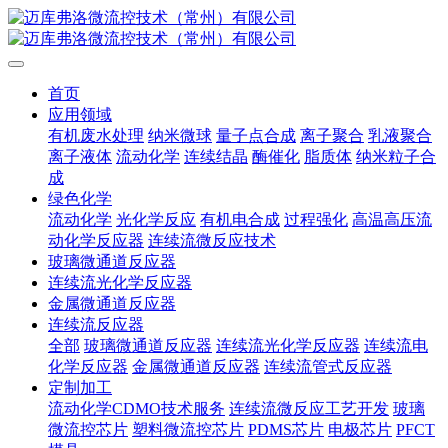
首页
应用领域
有机废水处理
纳米微球
量子点合成
离子聚合
乳液聚合
离子液体
流动化学
连续结晶
酶催化
脂质体
纳米粒子合
成
绿色化学
流动化学
光化学反应
有机电合成
过程强化
高温高压流
动化学反应器
连续流微反应技术
玻璃微通道反应器
连续流光化学反应器
金属微通道反应器
连续流反应器
全部
玻璃微通道反应器
连续流光化学反应器
连续流电
化学反应器
金属微通道反应器
连续流管式反应器
定制加工
流动化学CDMO技术服务
连续流微反应工艺开发
玻璃
微流控芯片
塑料微流控芯片
PDMS芯片
电极芯片
PFCT