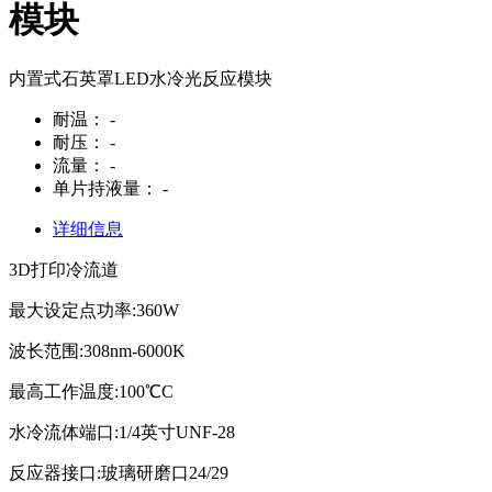
模块
内置式石英罩LED水冷光反应模块
耐温：
-
耐压：
-
流量：
-
单片持液量：
-
详细信息
3D打印冷流道
最大设定点功率:360W
波长范围:308nm-6000K
最高工作温度:100℃C
水冷流体端口:1/4英寸UNF-28
反应器接口:玻璃研磨口24/29