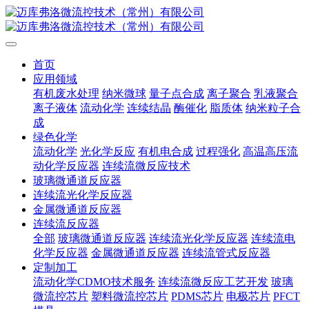
首页
应用领域
有机废水处理
纳米微球
量子点合成
离子聚合
乳液聚合
离子液体
流动化学
连续结晶
酶催化
脂质体
纳米粒子合
成
绿色化学
流动化学
光化学反应
有机电合成
过程强化
高温高压流
动化学反应器
连续流微反应技术
玻璃微通道反应器
连续流光化学反应器
金属微通道反应器
连续流反应器
全部
玻璃微通道反应器
连续流光化学反应器
连续流电
化学反应器
金属微通道反应器
连续流管式反应器
定制加工
流动化学CDMO技术服务
连续流微反应工艺开发
玻璃
微流控芯片
塑料微流控芯片
PDMS芯片
电极芯片
PFCT