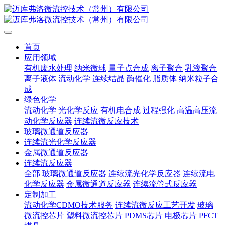
首页
应用领域
有机废水处理
纳米微球
量子点合成
离子聚合
乳液聚合
离子液体
流动化学
连续结晶
酶催化
脂质体
纳米粒子合
成
绿色化学
流动化学
光化学反应
有机电合成
过程强化
高温高压流
动化学反应器
连续流微反应技术
玻璃微通道反应器
连续流光化学反应器
金属微通道反应器
连续流反应器
全部
玻璃微通道反应器
连续流光化学反应器
连续流电
化学反应器
金属微通道反应器
连续流管式反应器
定制加工
流动化学CDMO技术服务
连续流微反应工艺开发
玻璃
微流控芯片
塑料微流控芯片
PDMS芯片
电极芯片
PFCT