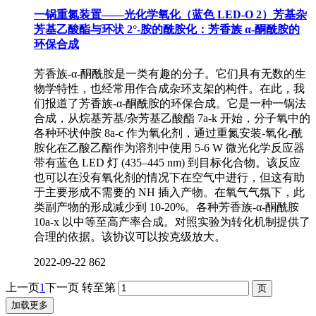
一锅重氮装置——光化学氧化（蓝色 LED-O 2）芳基杂
芳基乙酸酯与环状 2°-胺的酰胺化：芳香族 α-酮酰胺的
环保合成
芳香族-α-酮酰胺是一类有趣的分子。它们具有无数的生
物学特性，也经常用作合成杂环支架的构件。在此，我
们报道了芳香族-α-酮酰胺的环保合成。它是一种一锅法
合成，从烷基芳基/杂芳基乙酸酯 7a-k 开始，分子氧中的
各种环状仲胺 8a-c 作为氧化剂，通过重氮安装-氧化-酰
胺化在乙酸乙酯作为溶剂中使用 5-6 W 微光化学反应器
带有蓝色 LED 灯 (435–445 nm) 到目标化合物。该反应
也可以在没有氧化剂的情况下在空气中进行，但这有助
于主要形成不需要的 NH 插入产物。在氧气气氛下，此
类副产物的形成减少到 10-20%。各种芳香族-α-酮酰胺
10a-x 以中等至高产率合成。对照实验为转化机制提供了
合理的依据。该协议可以按克级放大。
2022-09-22
862
上一页
1
下一页
转至第
加载更多