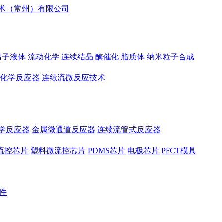
离子液体
流动化学
连续结晶
酶催化
脂质体
纳米粒子合成
化学反应器
连续流微反应技术
学反应器
金属微通道反应器
连续流管式反应器
流控芯片
塑料微流控芯片
PDMS芯片
电极芯片
PFCT模具
件