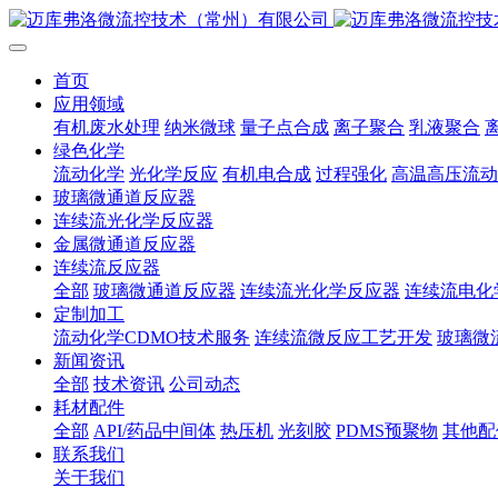
首页
应用领域
有机废水处理
纳米微球
量子点合成
离子聚合
乳液聚合
绿色化学
流动化学
光化学反应
有机电合成
过程强化
高温高压流动
玻璃微通道反应器
连续流光化学反应器
金属微通道反应器
连续流反应器
全部
玻璃微通道反应器
连续流光化学反应器
连续流电化
定制加工
流动化学CDMO技术服务
连续流微反应工艺开发
玻璃微
新闻资讯
全部
技术资讯
公司动态
耗材配件
全部
API/药品中间体
热压机
光刻胶
PDMS预聚物
其他配
联系我们
关于我们