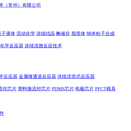
离子液体
流动化学
连续结晶
酶催化
脂质体
纳米粒子合成
化学反应器
连续流微反应技术
学反应器
金属微通道反应器
连续流管式反应器
流控芯片
塑料微流控芯片
PDMS芯片
电极芯片
PFCT模具
件