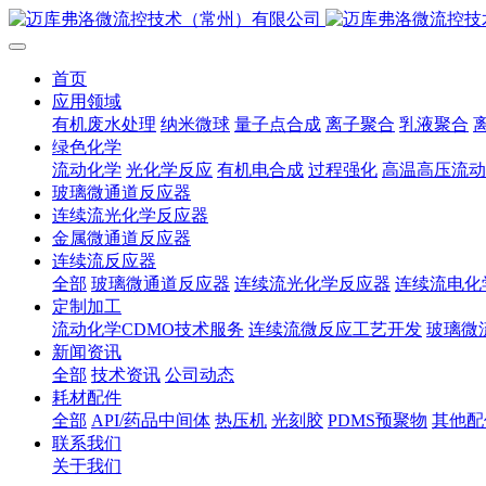
首页
应用领域
有机废水处理
纳米微球
量子点合成
离子聚合
乳液聚合
绿色化学
流动化学
光化学反应
有机电合成
过程强化
高温高压流动
玻璃微通道反应器
连续流光化学反应器
金属微通道反应器
连续流反应器
全部
玻璃微通道反应器
连续流光化学反应器
连续流电化
定制加工
流动化学CDMO技术服务
连续流微反应工艺开发
玻璃微
新闻资讯
全部
技术资讯
公司动态
耗材配件
全部
API/药品中间体
热压机
光刻胶
PDMS预聚物
其他配
联系我们
关于我们