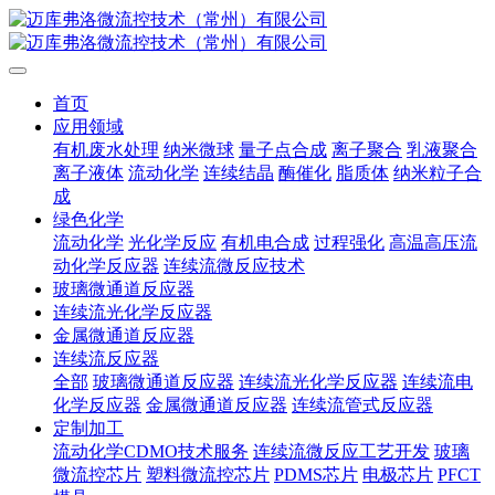
首页
应用领域
有机废水处理
纳米微球
量子点合成
离子聚合
乳液聚合
离子液体
流动化学
连续结晶
酶催化
脂质体
纳米粒子合
成
绿色化学
流动化学
光化学反应
有机电合成
过程强化
高温高压流
动化学反应器
连续流微反应技术
玻璃微通道反应器
连续流光化学反应器
金属微通道反应器
连续流反应器
全部
玻璃微通道反应器
连续流光化学反应器
连续流电
化学反应器
金属微通道反应器
连续流管式反应器
定制加工
流动化学CDMO技术服务
连续流微反应工艺开发
玻璃
微流控芯片
塑料微流控芯片
PDMS芯片
电极芯片
PFCT