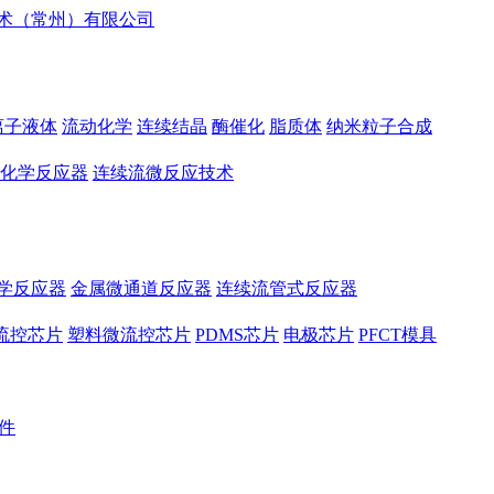
离子液体
流动化学
连续结晶
酶催化
脂质体
纳米粒子合成
化学反应器
连续流微反应技术
学反应器
金属微通道反应器
连续流管式反应器
流控芯片
塑料微流控芯片
PDMS芯片
电极芯片
PFCT模具
件