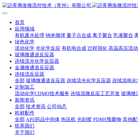
首页
应用领域
有机废水处理
纳米微球
量子点合成
离子聚合
乳液聚合
绿色化学
流动化学
光化学反应
有机电合成
过程强化
高温高压流动
玻璃微通道反应器
连续流光化学反应器
金属微通道反应器
连续流反应器
全部
玻璃微通道反应器
连续流光化学反应器
连续流电化
定制加工
流动化学CDMO技术服务
连续流微反应工艺开发
玻璃微
新闻资讯
全部
技术资讯
公司动态
耗材配件
全部
API/药品中间体
热压机
光刻胶
PDMS预聚物
其他配
联系我们
关于我们