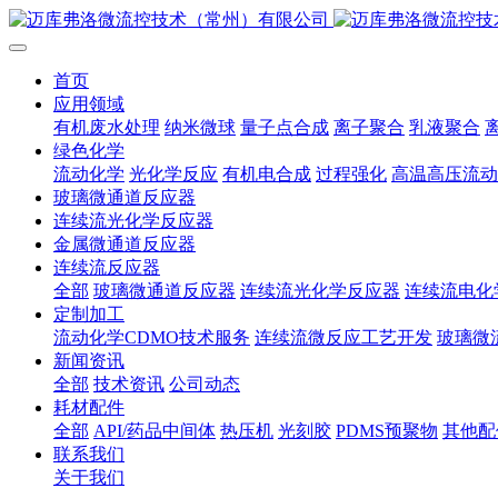
首页
应用领域
有机废水处理
纳米微球
量子点合成
离子聚合
乳液聚合
绿色化学
流动化学
光化学反应
有机电合成
过程强化
高温高压流动
玻璃微通道反应器
连续流光化学反应器
金属微通道反应器
连续流反应器
全部
玻璃微通道反应器
连续流光化学反应器
连续流电化
定制加工
流动化学CDMO技术服务
连续流微反应工艺开发
玻璃微
新闻资讯
全部
技术资讯
公司动态
耗材配件
全部
API/药品中间体
热压机
光刻胶
PDMS预聚物
其他配
联系我们
关于我们