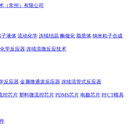
离子液体
流动化学
连续结晶
酶催化
脂质体
纳米粒子合成
化学反应器
连续流微反应技术
学反应器
金属微通道反应器
连续流管式反应器
流控芯片
塑料微流控芯片
PDMS芯片
电极芯片
PFCT模具
件