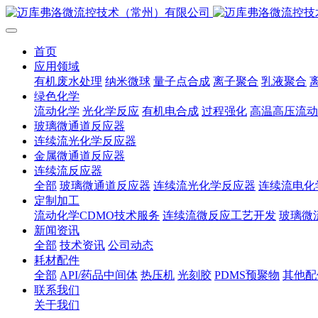
首页
应用领域
有机废水处理
纳米微球
量子点合成
离子聚合
乳液聚合
绿色化学
流动化学
光化学反应
有机电合成
过程强化
高温高压流动
玻璃微通道反应器
连续流光化学反应器
金属微通道反应器
连续流反应器
全部
玻璃微通道反应器
连续流光化学反应器
连续流电化
定制加工
流动化学CDMO技术服务
连续流微反应工艺开发
玻璃微
新闻资讯
全部
技术资讯
公司动态
耗材配件
全部
API/药品中间体
热压机
光刻胶
PDMS预聚物
其他配
联系我们
关于我们