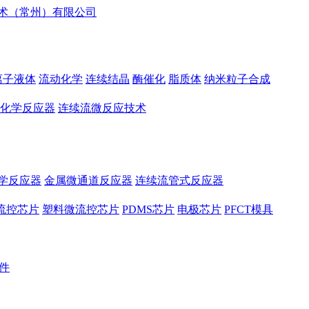
离子液体
流动化学
连续结晶
酶催化
脂质体
纳米粒子合成
化学反应器
连续流微反应技术
学反应器
金属微通道反应器
连续流管式反应器
流控芯片
塑料微流控芯片
PDMS芯片
电极芯片
PFCT模具
件