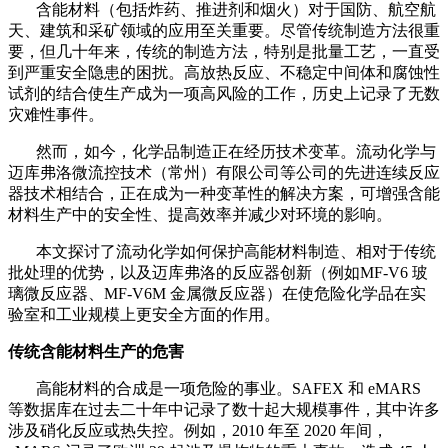
含能材料（包括炸药、推进剂和烟火）对于国防、航空航
天、建筑和采矿领域的应用至关重要。尽管传统制造方法很重
要，但几十年来，传统的制造方法，特别是批量工艺，一直受
到严重安全隐患的困扰。高放热反应、不稳定中间体和腐蚀性
试剂的结合使生产成为一项高风险的工作，历史上记录了无数
灾难性事件。
然而，如今，化学品制造正在经历技术变革。流动化学与
迈库弗洛微流控技术（常州）有限公司
等公司的先进连续反应
器技术相结合，正在成为一种变革性的解决方案，可增强含能
材料生产中的安全性、提高效率并减少对环境的影响。
本文探讨了流动化学如何保护高能材料制造、相对于传统
批处理的优势，以及
迈库弗洛
的反应器创新（例如
MF-V6 玻
璃微反应器、MF-V6M 金属微反应器
）在使危险化学品在实
验室和工业规模上更安全方面的作用。
传统含能材料生产的危害
高能材料的合成是一项危险的事业。
SAFEX 和 eMARS
等数据库在过去二十年中记录了数十起大规模事件，其中许多
涉及硝化反应或热失控。例如，2010 年至 2020 年间，