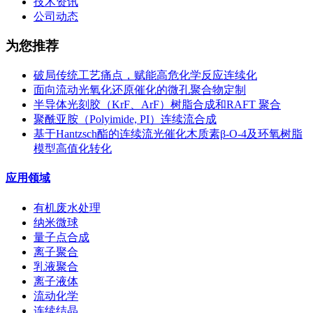
技术资讯
公司动态
为您推荐
破局传统工艺痛点，赋能高危化学反应连续化
面向流动光氧化还原催化的微孔聚合物定制
半导体光刻胶（KrF、ArF）树脂合成和RAFT 聚合
聚酰亚胺（Polyimide, PI）连续流合成
基于Hantzsch酯的连续流光催化木质素β-O-4及环氧树脂
模型高值化转化
应用领域
有机废水处理
纳米微球
量子点合成
离子聚合
乳液聚合
离子液体
流动化学
连续结晶