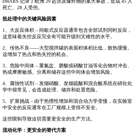
eMARS 记录了欧洲 29 起涉及爆炸物的重大事故，造成 45 人
死亡、28 人受伤。
批处理中的关键风险因素
1、
大反应体积
– 间歇式反应器通常包含
全部试剂同时反应
，
这意味着失控反应完全有可能升级到灾难性的水平。
2、
传热不良
——大型搅拌罐的表面积体积比低，散热缓慢。
这增加了热点和热失控的机会。
3、
危险中间体
– 重氮盐、肼酸或硝酸甘油等化合物对冲击、
热或摩擦敏感。分离和储存这些中间体会增加风险。
4、
腐蚀性试剂
– 发烟硝酸、发烟硫酸和混合酸系统在硝化化
学中很常见，会造成处理、储存和处置危险。
5、
扩展挑战
– 由于热惯性增加和混合动力学变慢，在实验室
中安全的反应通常在工厂规模上变得不安全。
这些限制导致迫切需要更安全的生产方法。
流动化学：更安全的替代方案