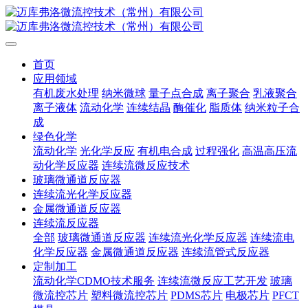
首页
应用领域
有机废水处理
纳米微球
量子点合成
离子聚合
乳液聚合
离子液体
流动化学
连续结晶
酶催化
脂质体
纳米粒子合
成
绿色化学
流动化学
光化学反应
有机电合成
过程强化
高温高压流
动化学反应器
连续流微反应技术
玻璃微通道反应器
连续流光化学反应器
金属微通道反应器
连续流反应器
全部
玻璃微通道反应器
连续流光化学反应器
连续流电
化学反应器
金属微通道反应器
连续流管式反应器
定制加工
流动化学CDMO技术服务
连续流微反应工艺开发
玻璃
微流控芯片
塑料微流控芯片
PDMS芯片
电极芯片
PFCT