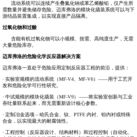
流动系统可以连续产生叠氮化钠或苯乙烯酸铅，仅产生所
需数量并避免储存危险。
迈库弗洛
的模块化撬装系统可以与下
游结晶装置集成，以实现直接产品隔离。
过氧化物和过酸
含能有机过氧化物可以小规模、按需、高纯度生产，无需
大量危险库存。
迈库弗洛
的危险化学反应器解决方案
迈库弗洛
一直处于危险应用定制反应器工程的前沿，提供：
·
实验室规模的流动系统（
MF-V4、MF-V6
）
——用于工艺开
发和危险化学可行性研究。
·
中试规模的模块化撬装（
MF-V9
）
——将实验室创新与工业
吞吐量联系起来，而无需重新设计核心参数。
·
定制冶金选项
– 哈氏合金、钛、PTFE 内衬、钽内衬或特殊
合金，以实现最大的耐腐蚀性。
·
工程控制（反应器设计、结构材料）和过程控制（自动化、