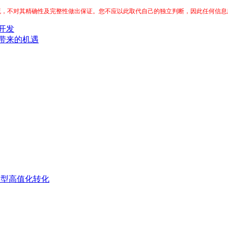
交流，不对其精确性及完整性做出保证。您不应以此取代自己的独立判断，因此任何信息所
开发
器带来的机遇
脂模型高值化转化