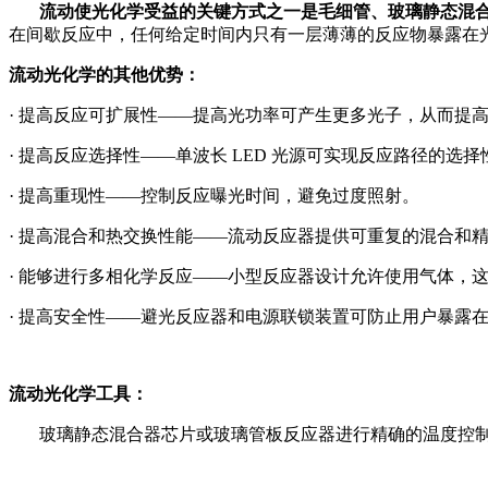
流动使光化学受益的关键方式之一是毛细管、玻璃静态混
在间歇反应中，任何给定时间内只有一层薄薄的反应物暴露在
流动光化学的其他优势：
·
提高反应可扩展性
——提高光功率可产生更多光子，从而提
·
提高反应选择性
——单波长 LED 光源可实现反应路径的选择
·
提高重现性
——控制反应曝光时间，避免过度照射。
·
提高混合和热交换性能
——流动反应器提供可重复的混合和
·
能够进行多相化学反应
——小型反应器设计允许使用气体，
·
提高安全性
——避光反应器和电源联锁装置可防止用户暴露
流动光化学工具：
玻璃静态混合器芯片或玻璃管板反应器进行精确的温度控