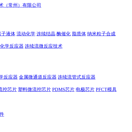
离子液体
流动化学
连续结晶
酶催化
脂质体
纳米粒子合成
化学反应器
连续流微反应技术
学反应器
金属微通道反应器
连续流管式反应器
流控芯片
塑料微流控芯片
PDMS芯片
电极芯片
PFCT模具
件