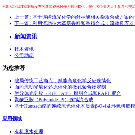
MICROFLUTECH所发布的新闻资讯只作为知识提供，仅供各位业内人士参考和
上一篇
: 基于连续流光化学的舒林酸相关杂质合成方案的
下一篇
: 利用流动技术革新香料和香精合成：流动反应
新闻资讯
技术资讯
公司动态
为您推荐
破局传统工艺痛点，赋能高危化学反应连续化
面向流动光氧化还原催化的微孔聚合物定制
半导体光刻胶（KrF、ArF）树脂合成和RAFT 聚合
聚酰亚胺（Polyimide, PI）连续流合成
基于Hantzsch酯的连续流光催化木质素β-O-4及环氧树
应用领域
有机废水处理