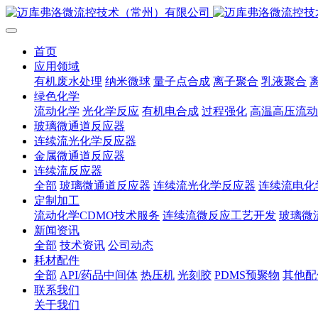
首页
应用领域
有机废水处理
纳米微球
量子点合成
离子聚合
乳液聚合
绿色化学
流动化学
光化学反应
有机电合成
过程强化
高温高压流动
玻璃微通道反应器
连续流光化学反应器
金属微通道反应器
连续流反应器
全部
玻璃微通道反应器
连续流光化学反应器
连续流电化
定制加工
流动化学CDMO技术服务
连续流微反应工艺开发
玻璃微
新闻资讯
全部
技术资讯
公司动态
耗材配件
全部
API/药品中间体
热压机
光刻胶
PDMS预聚物
其他配
联系我们
关于我们