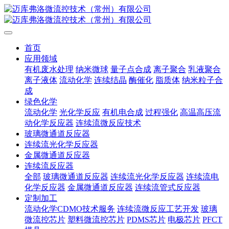
首页
应用领域
有机废水处理
纳米微球
量子点合成
离子聚合
乳液聚合
离子液体
流动化学
连续结晶
酶催化
脂质体
纳米粒子合
成
绿色化学
流动化学
光化学反应
有机电合成
过程强化
高温高压流
动化学反应器
连续流微反应技术
玻璃微通道反应器
连续流光化学反应器
金属微通道反应器
连续流反应器
全部
玻璃微通道反应器
连续流光化学反应器
连续流电
化学反应器
金属微通道反应器
连续流管式反应器
定制加工
流动化学CDMO技术服务
连续流微反应工艺开发
玻璃
微流控芯片
塑料微流控芯片
PDMS芯片
电极芯片
PFCT