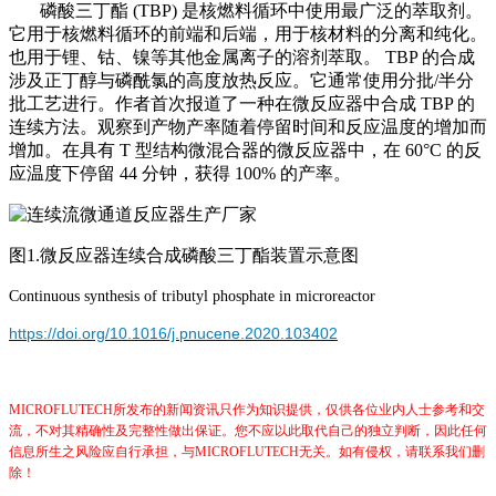
磷酸三丁酯
(TBP) 是核燃料循环中使用最广泛的萃取剂。
它用于核燃料循环的前端和后端，用于核材料的分离和纯化。
也用于锂、钴、镍等其他金属离子的溶剂萃取。 TBP 的合成
涉及正丁醇与磷酰氯的高度放热反应。它通常使用分批/半分
批工艺进行。
作者
首次报道了一种在微反应器中合成
TBP 的
连续方法。
观察到产物产率随着停留时间和反应温度的增加而
增加。在具有
T 型结构微混合器的微反应器中，在 60°C 的反
应温度下停留 44 分钟，获得 100% 的产率。
图
1.
微反应器连续合成磷酸三丁酯
装置示意图
Continuous synthesis of tributyl phosphate in microreactor
https://doi.org/10.1016/j.pnucene.2020.103402
MICROFLUTECH所发布的新闻资讯只作为知识提供，仅供各位业内人士参考和交
流，不对其精确性及完整性做出保证。您不应以此取代自己的独立判断，因此任何
信息所生之风险应自行承担，与MICROFLUTECH无关。如有侵权，请联系我们删
除！