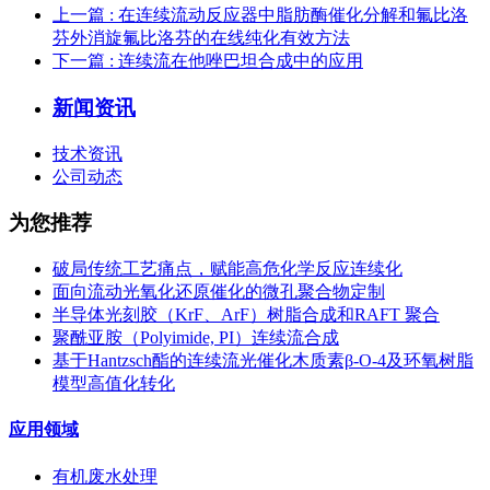
上一篇
: 在连续流动反应器中脂肪酶催化分解和氟比洛
芬外消旋氟比洛芬的在线纯化有效方法
下一篇
: 连续流在他唑巴坦合成中的应用
新闻资讯
技术资讯
公司动态
为您推荐
破局传统工艺痛点，赋能高危化学反应连续化
面向流动光氧化还原催化的微孔聚合物定制
半导体光刻胶（KrF、ArF）树脂合成和RAFT 聚合
聚酰亚胺（Polyimide, PI）连续流合成
基于Hantzsch酯的连续流光催化木质素β-O-4及环氧树脂
模型高值化转化
应用领域
有机废水处理