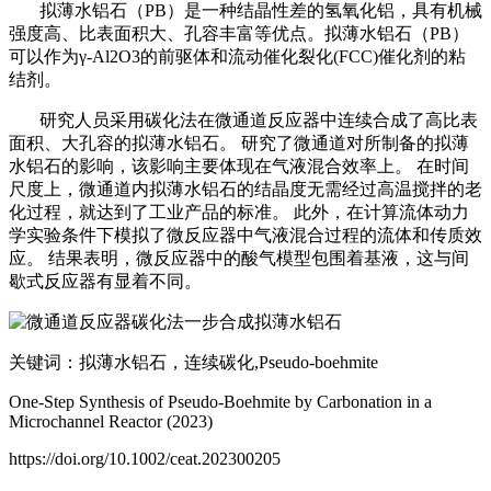
拟薄水铝石（
PB）是一种结晶性差的氢氧化铝，具有机械
强度高、比表面积大、孔容丰富等优点。
拟薄水铝石（
PB）
可以作为
γ-Al2O3的前驱体和流动催化裂化(FCC)催化剂的粘
结剂。
研究人员
采用碳化法在微通道反应器中连续合成了高比表
面积、大孔容的拟薄水铝石。
研究了微通道对所制备的拟薄
水铝石的影响，该影响主要体现在气液混合效率上。
在时间
尺度上，微通道内拟薄水铝石的结晶度无需经过高温搅拌的老
化过程，就达到了工业产品的标准。
此外，在计算流体动力
学实验条件下模拟了微反应器中气液混合过程的流体和传质效
应。
结果表明，微反应器中的酸气模型包围着基液，这与间
歇式反应器有显着不同。
关键词：拟薄水铝石，连续碳化
,Pseudo-boehmite
One-Step Synthesis of Pseudo-Boehmite by Carbonation in a
Microchannel Reactor
(2023)
https://doi.org/10.1002/ceat.202300205