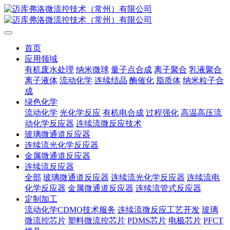
首页
应用领域
有机废水处理
纳米微球
量子点合成
离子聚合
乳液聚合
离子液体
流动化学
连续结晶
酶催化
脂质体
纳米粒子合
成
绿色化学
流动化学
光化学反应
有机电合成
过程强化
高温高压流
动化学反应器
连续流微反应技术
玻璃微通道反应器
连续流光化学反应器
金属微通道反应器
连续流反应器
全部
玻璃微通道反应器
连续流光化学反应器
连续流电
化学反应器
金属微通道反应器
连续流管式反应器
定制加工
流动化学CDMO技术服务
连续流微反应工艺开发
玻璃
微流控芯片
塑料微流控芯片
PDMS芯片
电极芯片
PFCT