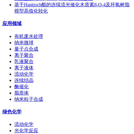
基于Hantzsch酯的连续流光催化木质素β-O-4及环氧树脂
模型高值化转化
应用领域
有机废水处理
纳米微球
量子点合成
离子聚合
乳液聚合
离子液体
流动化学
连续结晶
酶催化
脂质体
纳米粒子合成
绿色化学
流动化学
光化学反应