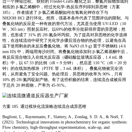
过一个伸缩过程。 炔烃的 Friedel-Crafts 酰化之后，叠氮共轭物加成到
相应的 β-氯乙烯酮中，经过光化学-热反应序列得到异恶唑（方案
185）。作者描述了 β-氯乙烯基酮如何在氢氧化钾存在下与
NH2OH·HCl 进行环化。然而，强基本条件代表了范围评估的限制。与
叠氮化钠的反应是一种有效的替代方法，尤其是当使用 UV-LED（10
W，365 nm）照射反应时。以69%的收率分批获得所需的异恶唑；然
而，也形成了 31% 的 2H-氮杂环丙烷。为了提高对异恶唑的化学选择
性，在连续流动中研究了光化学步骤后混合物的热处理，以避免在高
温下使用剩余的未反应叠氮化物。将 NaN3 (0.9 g) 置于不锈钢柱 (4.6
mm ID) 中，两端用海沙封闭。将叠氮化物添加到 β-氯乙烯基酮中后，
将反应混合物注入在线光反应器（硼硅酸盐玻璃反应器，1.4 mL 体
积）中，以 67:33 的比例（tR = 9 分钟），然后是 110 °C（tR = 20 分
钟）的在线加热模块（PTFE 管，3 mL 体积）。叠氮化物被完全消
耗，从而避免了安全问题。热处理后，异恶唑的收率为 90%，只有
10% 的 2H-氮丙啶副产物。有了这些积极的结果，连续流合成被应用
于总共 20 种底物，产率为 45-91%。
方案
185. 通过模块化流策略连续流合成异恶唑
Buglioni, L., Raymenants, F., Slattery, A., Zondag, S. D. A., & Noël, T.
(2021). Technological innovations in photochemistry for organic synthesis:
Flow chemistry, high-throughput experimentation, scale-up, and