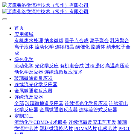
首页
应用领域
有机废水处理
纳米微球
量子点合成
离子聚合
乳液聚合
离子液体
流动化学
连续结晶
酶催化
脂质体
纳米粒子合
成
绿色化学
流动化学
光化学反应
有机电合成
过程强化
高温高压流
动化学反应器
连续流微反应技术
玻璃微通道反应器
连续流光化学反应器
金属微通道反应器
连续流反应器
全部
玻璃微通道反应器
连续流光化学反应器
连续流电
化学反应器
金属微通道反应器
连续流管式反应器
定制加工
流动化学CDMO技术服务
连续流微反应工艺开发
玻璃
微流控芯片
塑料微流控芯片
PDMS芯片
电极芯片
PFCT