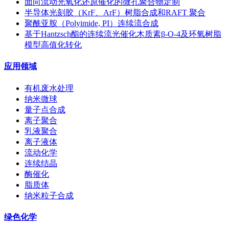
面向流动光氧化还原催化的微孔聚合物定制
半导体光刻胶（KrF、ArF）树脂合成和RAFT 聚合
聚酰亚胺（Polyimide, PI）连续流合成
基于Hantzsch酯的连续流光催化木质素β-O-4及环氧树脂
模型高值化转化
应用领域
有机废水处理
纳米微球
量子点合成
离子聚合
乳液聚合
离子液体
流动化学
连续结晶
酶催化
脂质体
纳米粒子合成
绿色化学