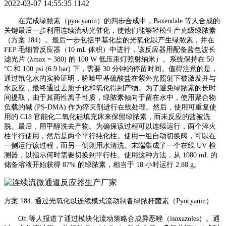
2022-03-07 14:55:35
1142
在完成绿脓素（
pyocyanin）的四步合成中，Baxendale 等人合成的
关键最后一步利用连续流动光催化，使他们能够轻松生产克级绿脓素
（方案 184）。最后一步包括甲基化盐的光氧化以产生绿脓素，并在
FEP 毛细管反应器（10 mL 体积）中进行，该反应器用配备蓝色波长
滤光片 (λmax = 380) 的 100 W 低压汞灯照射纳米）。系统保持在 50
°C 和 100 psi (6.9 bar) 下，需要 30 分钟的停留时间。值得注意的是，
通过氘化水的实验证明，吩嗪甲基硫酸盐在紫外光照射下被激发并与
水反应，最终通过去质子化和氧化得到产物。为了避免绿脓素的长时
间提取，由于其两性离子性质，绿脓素倾向于留在水中，使用聚合物
负载的碱 (PS-DMA) 作为猝灭剂进行在线处理。然后，使用可重复使
用的 C18 官能化二氧化硅填充床来保留绿脓素，而未反应的盐被洗
脱。最后，用甲醇洗去产物。为确保该过程可以连续运行，两个淬火
柱平行使用，然后是两个平行纯化柱。使用一组自动切换阀，可以在
一侧运行该过程，而另一侧则用水清洗。末端集成了一个在线 UV 检
测器，以指示何时需要切换到平行柱。使用这种方法，从 1080 mL 的
储备溶液开始获得 87% 的绿脓素，相当于 18 小时运行 2.88 g。
方案
184. 通过光氧化以连续模式流动制备绿脓杆菌素（Pyocyanin）
Oh 等人报道了通过模块化流动策略合成异恶唑（isoxazoles）。通