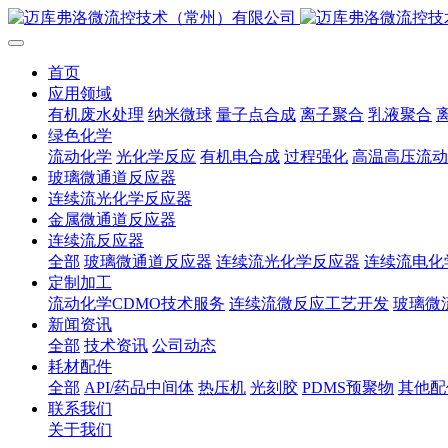
首页
应用领域
有机废水处理
纳米微球
量子点合成
离子聚合
乳液聚合
绿色化学
流动化学
光化学反应
有机电合成
过程强化
高温高压流动
玻璃微通道反应器
连续流光化学反应器
金属微通道反应器
连续流反应器
全部
玻璃微通道反应器
连续流光化学反应器
连续流电化
定制加工
流动化学CDMO技术服务
连续流微反应工艺开发
玻璃微
新闻资讯
全部
技术资讯
公司动态
耗材配件
全部
API/药品中间体
热压机
光刻胶
PDMS预聚物
其他配
联系我们
关于我们