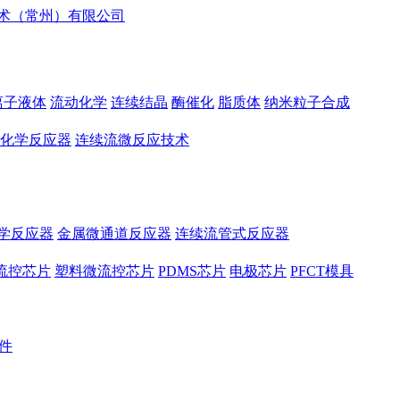
离子液体
流动化学
连续结晶
酶催化
脂质体
纳米粒子合成
化学反应器
连续流微反应技术
学反应器
金属微通道反应器
连续流管式反应器
流控芯片
塑料微流控芯片
PDMS芯片
电极芯片
PFCT模具
件