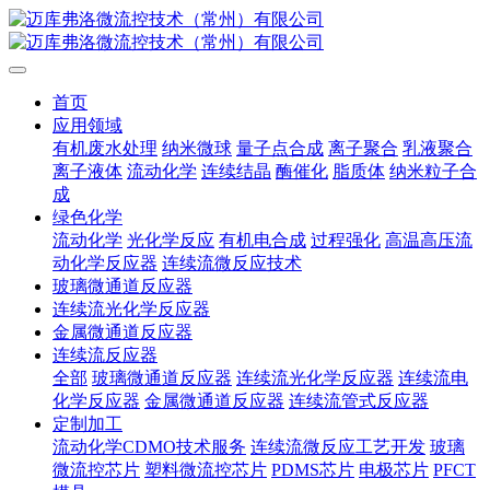
首页
应用领域
有机废水处理
纳米微球
量子点合成
离子聚合
乳液聚合
离子液体
流动化学
连续结晶
酶催化
脂质体
纳米粒子合
成
绿色化学
流动化学
光化学反应
有机电合成
过程强化
高温高压流
动化学反应器
连续流微反应技术
玻璃微通道反应器
连续流光化学反应器
金属微通道反应器
连续流反应器
全部
玻璃微通道反应器
连续流光化学反应器
连续流电
化学反应器
金属微通道反应器
连续流管式反应器
定制加工
流动化学CDMO技术服务
连续流微反应工艺开发
玻璃
微流控芯片
塑料微流控芯片
PDMS芯片
电极芯片
PFCT