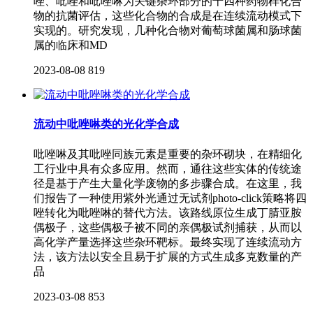
唑、吡唑和吡唑啉为关键杂环部分的十四种药物样化合
物的抗菌评估，这些化合物的合成是在连续流动模式下
实现的。研究发现，几种化合物对葡萄球菌属和肠球菌
属的临床和MD
2023-08-08
819
流动中吡唑啉类的光化学合成
吡唑啉及其吡唑同族元素是重要的杂环砌块，在精细化
工行业中具有众多应用。然而，通往这些实体的传统途
径是基于产生大量化学废物的多步骤合成。在这里，我
们报告了一种使用紫外光通过无试剂photo-click策略将四
唑转化为吡唑啉的替代方法。该路线原位生成丁腈亚胺
偶极子，这些偶极子被不同的亲偶极试剂捕获，从而以
高化学产量选择这些杂环靶标。最终实现了连续流动方
法，该方法以安全且易于扩展的方式生成多克数量的产
品
2023-03-08
853