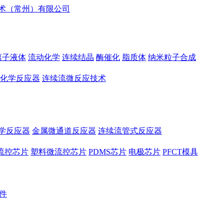
离子液体
流动化学
连续结晶
酶催化
脂质体
纳米粒子合成
化学反应器
连续流微反应技术
学反应器
金属微通道反应器
连续流管式反应器
流控芯片
塑料微流控芯片
PDMS芯片
电极芯片
PFCT模具
件