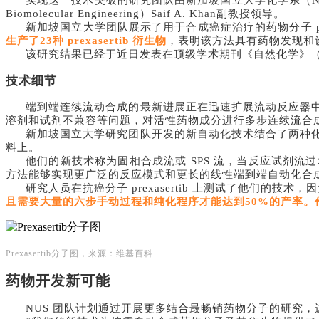
实现这一技术突破的研究团队由新加坡国立大学化学系（
Biomolecular Engineering）Saif A. Khan副教授领导。
新加坡国立大学团队展示了用于合成癌症治疗的药物分子
生产了
23种 prexasertib 衍生物
，表明该方法具有药物发现和
该研究结果已经于近日发表在顶级学术期刊《自然化学》
技术细节
端到端连续流动合成的最新进展正在迅速扩展流动反应器
溶剂和试剂不兼容等问题，对活性药物成分进行多步连续流合
新加坡国立大学研究团队开发的新自动化技术结合了两种
料上。
他们的新技术称为固相合成流或
SPS 流，当反应试剂流
方法能够实现更广泛的反应模式和更长的线性端到端自动化合
研究人员在抗癌分子
prexasertib 上测试了他们的技
且需要大量的六步手动过程和纯化程序才能达到
50%的产率
Prexasertib分子图，来源：维基百科
药物开发新可能
NUS 团队计划通过开展更多结合最畅销药物分子的研究，进一