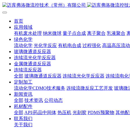
首页
应用领域
有机废水处理
纳米微球
量子点合成
离子聚合
乳液聚合
绿色化学
流动化学
光化学反应
有机电合成
过程强化
高温高压流动
玻璃微通道反应器
连续流光化学反应器
金属微通道反应器
连续流反应器
全部
玻璃微通道反应器
连续流光化学反应器
连续流电化
定制加工
流动化学CDMO技术服务
连续流微反应工艺开发
玻璃微
新闻资讯
全部
技术资讯
公司动态
耗材配件
全部
API/药品中间体
热压机
光刻胶
PDMS预聚物
其他配
联系我们
关于我们