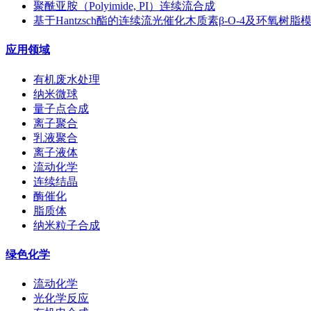
聚酰亚胺（Polyimide, PI）连续流合成
基于Hantzsch酯的连续流光催化木质素β-O-4及环氧树
应用领域
有机废水处理
纳米微球
量子点合成
离子聚合
乳液聚合
离子液体
流动化学
连续结晶
酶催化
脂质体
纳米粒子合成
绿色化学
流动化学
光化学反应