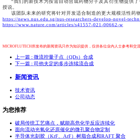
“我们的新技术为按需自动合成药物分子及其衍生物提供了
授说。
该团队未来的研究将针对开发适合制造的更大规模活性药
https://news.nus.edu.sg/nus-researchers-develop-novel-tec
https://www.nature.com/articles/s41557-021-00662-w
MICROFLUTECH所发布的新闻资讯只作为知识提供，仅供各位业内人士参考和
上一篇
: 微流控量子点（QDs）合成
下一篇
: 司他夫定的多步连续流合成
新闻资讯
技术资讯
公司动态
为您推荐
破局传统工艺痛点，赋能高危化学反应连续化
面向流动光氧化还原催化的微孔聚合物定制
半导体光刻胶（KrF、ArF）树脂合成和RAFT 聚合